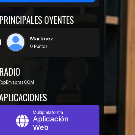
PRINCIPALES OYENTES
Martinez
1
0 Puntos
RADIO
APLICACIONES
Multiplataforma
Aplicación
Web