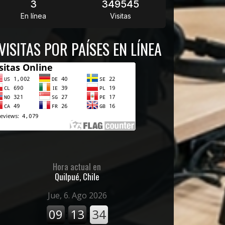
3
349545
En línea
Visitas
VISITAS POR PAÍSES EN LÍNEA
Hora actual en
Quilpué, Chile