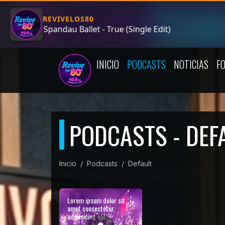
INICIO
PODCASTS
NOTICIAS
F
PODCASTS - DEF
Inicio
Podcasts
Default
Lorem ipsum dolor sit
amet consectetur
adipisicing elit.