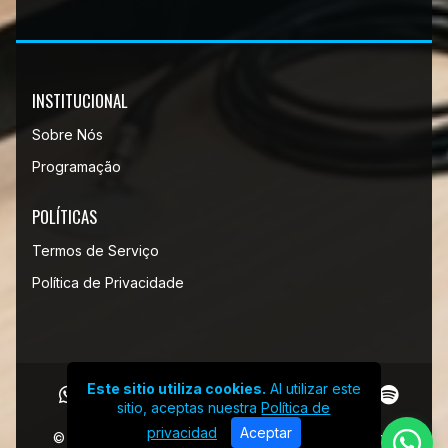
INSTITUCIONAL
Sobre Nós
Programação
POLÍTICAS
Termos de Serviço
Política de Privacidade
Este sitio utiliza cookies.
Al utilizar este
sitio, aceptas nuestra
Política de
privacidad
Aceptar
© Revive Los 80 - Todos los derechos reservados.